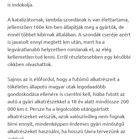
is indokolja.
A katalizátornak, lambda-szondának is van élettartama,
jellemzően 160e km-ben állapítják meg a gyártók, de
ennél többet kibírnak általában. A szondák cseréje azért
is javasolt ennyi megtett km után, mert ha a
legváratlanabb helyzetben romlanak el, az elég
kellemetlen tud lenni. Erről részletesebben egy későbbi
cikkben olvashattok.
Sajnos az is előfordul, hogy a futómű alkatrészeit a
tökéletes állapotú magyar utak legodaadóbb
gondoskodása ellenére is cserélni kell, hiába futott az
autó a gyári alkatrészekkel a 18 év alatt mindössze 200
000 km-t. Persze ha a legolcsóbb utángyártott
alkatrészeket vesszük, azok valószínűleg nem fognak
bírni ennyit, mindenképpen érdemes gyári minőségű
alkatrészeket használni, ha hosszú távra tervezünk az
autóval.