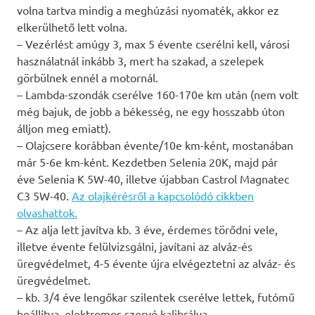
volna tartva mindig a meghúzási nyomaték, akkor ez
elkerülhető lett volna.
– Vezérlést amúgy 3, max 5 évente cserélni kell, városi
használatnál inkább 3, mert ha szakad, a szelepek
görbülnek ennél a motornál.
– Lambda-szondák cserélve 160-170e km után (nem volt
még bajuk, de jobb a békesség, ne egy hosszabb úton
álljon meg emiatt).
– Olajcsere korábban évente/10e km-ként, mostanában
már 5-6e km-ként. Kezdetben Selenia 20K, majd pár
éve Selenia K 5W-40, illetve újabban Castrol Magnatec
C3 5W-40.
Az olajkérésről a kapcsolódó cikkben
olvashattok.
– Az alja lett javítva kb. 3 éve, érdemes törődni vele,
illetve évente felülvizsgálni, javítani az alváz-és
üregvédelmet, 4-5 évente újra elvégeztetni az alváz- és
üregvédelmet.
– kb. 3/4 éve lengőkar szilentek cserélve lettek, futómű
beállítva, elektromos szervó kalibrálva