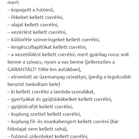
mert:
– kopogott a futómű,
– fékeket kellett cserélni,
– olajat kellett cserélni,
– vezérlést kellett cserélni,
– különféle szimeringeket kellett cserélni,
– lengéscsillapítókat kellett cserélni,
– a vezetőülést kellett cserélni, mert gyárilag rossz volt
benne a szivacs, nyom a vas benne (jellemzően a
GARANTÁLT! 100e km autókban),
– elromlott az üzemanyag szivattyú, (pedig a legolcsóbb
benzint tankoltam bele)
– ki kellett cserélni a lambda-szondákat,
– gyertyákat és gyújtáskábelket kellett cserélni,
– gyújtótrafót kellett cserélni,
– kuplung szettet kellett cserélni,
– kuplung fő- és munkahengert kellett cseréni (bár
fékolajat nem kellett soha),
– futómű szilenteket kellett cserélni,