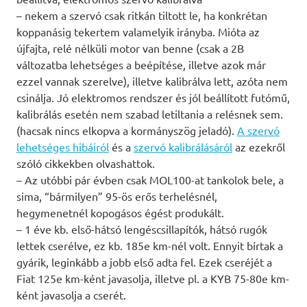
– nekem a szervó csak ritkán tiltott le, ha konkrétan
koppanásig tekertem valamelyik irányba. Mióta az
újfajta, relé nélküli motor van benne (csak a 2B
változatba lehetséges a beépítése, illetve azok már
ezzel vannak szerelve), illetve kalibrálva lett, azóta nem
csinálja. Jó elektromos rendszer és jól beállított futómű,
kalibrálás esetén nem szabad letiltania a relésnek sem.
(hacsak nincs elkopva a kormányszög jeladó).
A szervó
lehetséges hibáiról
és a
szervó kalibrálásáról
az ezekről
szóló cikkekben olvashattok.
– Az utóbbi pár évben csak MOL100-at tankolok bele, a
sima, “bármilyen” 95-ös erős terhelésnél,
hegymenetnél kopogásos égést produkált.
– 1 éve kb. első-hátsó lengéscsillapítók, hátsó rugók
lettek cserélve, ez kb. 185e km-nél volt. Ennyit bírtak a
gyárik, leginkább a jobb első adta fel. Ezek cseréjét a
Fiat 125e km-ként javasolja, illetve pl. a KYB 75-80e km-
ként javasolja a cserét.