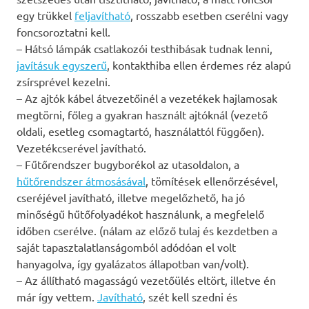
egy trükkel
feljavítható
, rosszabb esetben cserélni vagy
foncsoroztatni kell.
– Hátsó lámpák csatlakozói testhibásak tudnak lenni,
javításuk egyszerű
, kontakthiba ellen érdemes réz alapú
zsírsprével kezelni.
– Az ajtók kábel átvezetőinél a vezetékek hajlamosak
megtörni, főleg a gyakran használt ajtóknál (vezető
oldali, esetleg csomagtartó, használattól függően).
Vezetékcserével javítható.
– Fűtőrendszer bugyborékol az utasoldalon, a
hűtőrendszer átmosásával
, tömítések ellenőrzésével,
cseréjével javítható, illetve megelőzhető, ha jó
minőségű hűtőfolyadékot használunk, a megfelelő
időben cserélve. (nálam az előző tulaj és kezdetben a
saját tapasztalatlanságomból adódóan el volt
hanyagolva, így gyalázatos állapotban van/volt).
– Az állítható magasságú vezetőülés eltört, illetve én
már így vettem.
Javítható
, szét kell szedni és