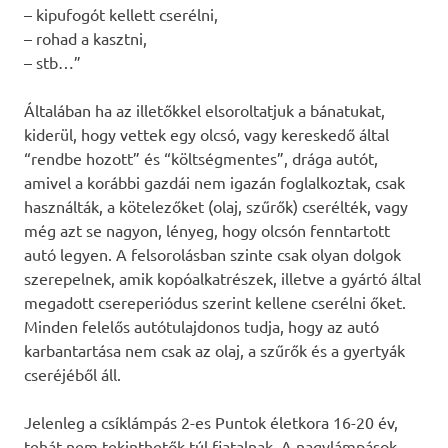
– kipufogót kellett cserélni,
– rohad a kasztni,
– stb…”
Általában ha az illetőkkel elsoroltatjuk a bánatukat,
kiderül, hogy vettek egy olcsó, vagy kereskedő által
“rendbe hozott” és “költségmentes”, drága autót,
amivel a korábbi gazdái nem igazán foglalkoztak, csak
használták, a kötelezőket (olaj, szűrők) cserélték, vagy
még azt se nagyon, lényeg, hogy olcsón fenntartott
autó legyen. A felsorolásban szinte csak olyan dolgok
szerepelnek, amik kopóalkatrészek, illetve a gyártó által
megadott csereperiódus szerint kellene cserélni őket.
Minden felelős autótulajdonos tudja, hogy az autó
karbantartása nem csak az olaj, a szűrők és a gyertyák
cseréjéből áll.
Jelenleg a csíklámpás 2-es Puntok életkora 16-20 év,
tehát nem tekinthetők túl fiatalnak. A nagylámpások