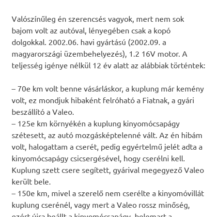
Valószínűleg én szerencsés vagyok, mert nem sok
bajom volt az autóval, lényegében csak a kopó
dolgokkal. 2002.06. havi gyártású (2002.09. a
magyarországi üzembehelyezés), 1.2 16V motor. A
teljesség igénye nélkül 12 év alatt az alábbiak történtek:
– 70e km volt benne vásárláskor, a kuplung már kemény
volt, ez mondjuk hibaként felróható a Fiatnak, a gyári
beszállító a Valeo.
– 125e km környékén a kuplung kinyomócsapágy
szétesett, az autó mozgásképtelenné vált. Az én hibám
volt, halogattam a cserét, pedig egyértelmű jelét adta a
kinyomócsapágy csicsergésével, hogy cserélni kell.
Kuplung szett csere segített, gyárival megegyező Valeo
került bele.
– 150e km, mivel a szerelő nem cserélte a kinyomóvillát
kuplung cserénél, vagy mert a Valeo rossz minőség,
ezért újra beállt a kinyomócsapágy, belemart a