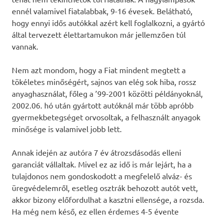
ennél valamivel fiatalabbak, 9-16 évesek. Belátható,
hogy ennyi idős autókkal azért kell foglalkozni, a gyártó
által tervezett élettartamukon már jellemzően túl
vannak.
Nem azt mondom, hogy a Fiat mindent megtett a
tökéletes minőségért, sajnos van elég sok hiba, rossz
anyaghasználat, főleg a ’99-2001 közötti példányoknál,
2002.06. hó után gyártott autóknál már több apróbb
gyermekbetegséget orvosoltak, a felhasznált anyagok
minősége is valamivel jobb lett.
Annak idején az autóra 7 év átrozsdásodás elleni
garanciát vállaltak. Mivel ez az idő is már lejárt, ha a
tulajdonos nem gondoskodott a megfelelő alváz- és
üregvédelemről, esetleg osztrák behozott autót vett,
akkor bizony előfordulhat a kasztni ellensége, a rozsda.
Ha még nem késő, ez ellen érdemes 4-5 évente