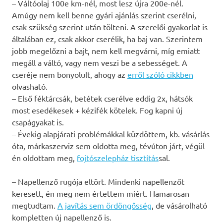
– Váltóolaj 100e km-nél, most lesz újra 200e-nél.
Amúgy nem kell benne gyári ajánlás szerint cserélni,
csak szükség szerint után tölteni. A szerelői gyakorlat is
általában ez, csak akkor cserélik, ha baj van. Szerintem
jobb megelőzni a bajt, nem kell megvárni, míg emiatt
megáll a váltó, vagy nem veszi be a sebességet. A
cseréje nem bonyolult, ahogy az
erről szóló cikkben
olvasható.
– Első féktárcsák, betétek cserélve eddig 2x, hátsók
most esedékesek + kézifék kötelek. Fog kapni új
csapágyakat is.
– Évekig alapjárati problémákkal küzdöttem, kb. vásárlás
óta, márkaszerviz sem oldotta meg, tévúton járt, végül
én oldottam meg,
fojtószelepház tisztítás
sal.
– Napellenző rugója eltört. Mindenki napellenzőt
keresett, én meg nem értettem miért. Hamarosan
megtudtam.
A javítás sem ördöngősség
, de vásárolható
kompletten új napellenző is.