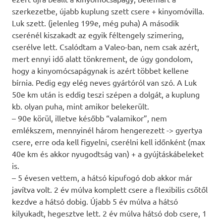
szerkezetbe, újabb kuplung szett csere + kinyomóvilla.
Luk szett. (jelenleg 199e, még puha) A második
cserénél kiszakadt az egyik féltengely szimering,
cserélve lett. Csalódtam a Valeo-ban, nem csak azért,
mert ennyi idő alatt tönkrement, de úgy gondolom,
hogy a kinyomócsapágynak is azért többet kellene
bírnia. Pedig egy elég neves gyártóról van szó. A Luk
50e km után is eddig teszi szépen a dolgát, a kuplung
kb. olyan puha, mint amikor belekerült.
– 90e körül, illetve később “valamikor”, nem
emlékszem, mennyinél három hengerezett -> gyertya
csere, erre oda kell figyelni, cserélni kell időnként (max
40e km és akkor nyugodtság van) + a gyújtáskábeleket
is.
– 5 évesen vettem, a hátsó kipufogó dob akkor már
javítva volt. 2 év múlva komplett csere a flexibilis csőtől
kezdve a hátsó dobig. Újabb 5 év múlva a hátsó
kilyukadt, hegesztve lett. 2 év múlva hátsó dob csere, 1