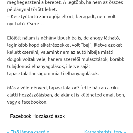
meghegeszteni a keretet. A legtöbb, ha nem az összes
példánynál törött lehet.
– Kesztyűtartó zár-rugója eltört, beragadt, nem volt
nyitható. Csere…
Előjött nálam is néhány típushiba is, de ahogy látható,
leginkább kopó alkatrészekkel volt “baj”, illetve azokat
kellett cserélni, valamint nem az autó hibája miatti
dolgok voltak vele, hanem szerelői mulasztások, korábbi
tulajdonosi elhanyagolások, illetve saját
tapasztalatlanságom miatti elhanyagolások.
Más a véleményed, tapasztalatod? Írd le bátran a cikk
alatti hozzászólásban, de akár el is küldheted email-ben,
vagy a facebookon.
Facebook Hozzászólások
Previous
Next
Első lámpa cseréje
Karbantartási terv