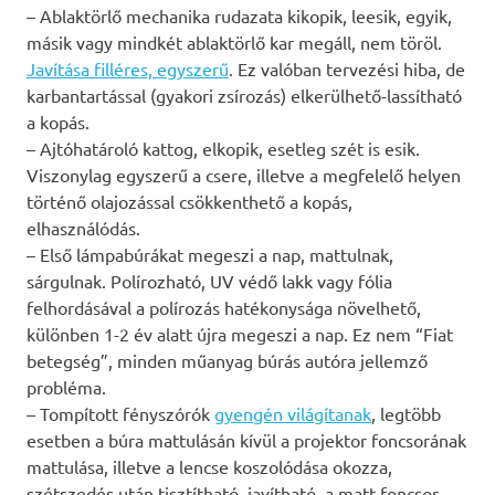
– Ablaktörlő mechanika rudazata kikopik, leesik, egyik,
másik vagy mindkét ablaktörlő kar megáll, nem töröl.
Javítása filléres, egyszerű
. Ez valóban tervezési hiba, de
karbantartással (gyakori zsírozás) elkerülhető-lassítható
a kopás.
– Ajtóhatároló kattog, elkopik, esetleg szét is esik.
Viszonylag egyszerű a csere, illetve a megfelelő helyen
történő olajozással csökkenthető a kopás,
elhasználódás.
– Első lámpabúrákat megeszi a nap, mattulnak,
sárgulnak. Polírozható, UV védő lakk vagy fólia
felhordásával a polírozás hatékonysága növelhető,
különben 1-2 év alatt újra megeszi a nap. Ez nem “Fiat
betegség”, minden műanyag búrás autóra jellemző
probléma.
– Tompított fényszórók
gyengén világítanak
, legtöbb
esetben a búra mattulásán kívül a projektor foncsorának
mattulása, illetve a lencse koszolódása okozza,
szétszedés után tisztítható, javítható, a matt foncsor