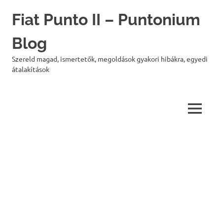
Skip
Fiat Punto II – Puntonium
to
content
Blog
Szereld magad, ismertetők, megoldások gyakori hibákra, egyedi
átalakítások
MENU