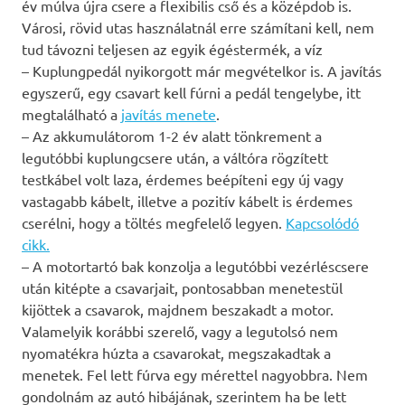
év múlva újra csere a flexibilis cső és a középdob is.
Városi, rövid utas használatnál erre számítani kell, nem
tud távozni teljesen az egyik égéstermék, a víz
– Kuplungpedál nyikorgott már megvételkor is. A javítás
egyszerű, egy csavart kell fúrni a pedál tengelybe, itt
megtalálható a
javítás menete
.
– Az akkumulátorom 1-2 év alatt tönkrement a
legutóbbi kuplungcsere után, a váltóra rögzített
testkábel volt laza, érdemes beépíteni egy új vagy
vastagabb kábelt, illetve a pozitív kábelt is érdemes
cserélni, hogy a töltés megfelelő legyen.
Kapcsolódó
cikk.
– A motortartó bak konzolja a legutóbbi vezérléscsere
után kitépte a csavarjait, pontosabban menetestül
kijöttek a csavarok, majdnem beszakadt a motor.
Valamelyik korábbi szerelő, vagy a legutolsó nem
nyomatékra húzta a csavarokat, megszakadtak a
menetek. Fel lett fúrva egy mérettel nagyobbra. Nem
gondolnám az autó hibájának, szerintem ha be lett