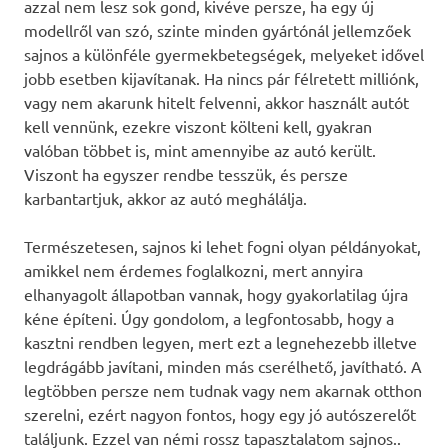
azzal nem lesz sok gond, kivéve persze, ha egy új
modellről van szó, szinte minden gyártónál jellemzőek
sajnos a különféle gyermekbetegségek, melyeket idővel
jobb esetben kijavítanak. Ha nincs pár félretett milliónk,
vagy nem akarunk hitelt felvenni, akkor használt autót
kell vennünk, ezekre viszont költeni kell, gyakran
valóban többet is, mint amennyibe az autó került.
Viszont ha egyszer rendbe tesszük, és persze
karbantartjuk, akkor az autó meghálálja.
Természetesen, sajnos ki lehet fogni olyan példányokat,
amikkel nem érdemes foglalkozni, mert annyira
elhanyagolt állapotban vannak, hogy gyakorlatilag újra
kéne építeni. Úgy gondolom, a legfontosabb, hogy a
kasztni rendben legyen, mert ezt a legnehezebb illetve
legdrágább javítani, minden más cserélhető, javítható. A
legtöbben persze nem tudnak vagy nem akarnak otthon
szerelni, ezért nagyon fontos, hogy egy jó autószerelőt
találjunk. Ezzel van némi rossz tapasztalatom sajnos..