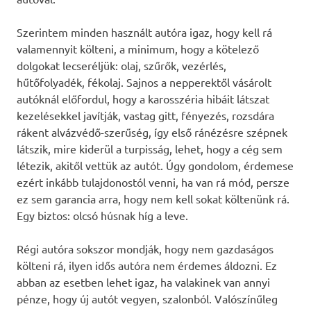
Szerintem minden használt autóra igaz, hogy kell rá
valamennyit költeni, a minimum, hogy a kötelező
dolgokat lecseréljük: olaj, szűrők, vezérlés,
hűtőfolyadék, fékolaj. Sajnos a nepperektől vásárolt
autóknál előfordul, hogy a karosszéria hibáit látszat
kezelésekkel javítják, vastag gitt, fényezés, rozsdára
rákent alvázvédő-szerűség, így első ránézésre szépnek
látszik, mire kiderül a turpisság, lehet, hogy a cég sem
létezik, akitől vettük az autót. Úgy gondolom, érdemese
ezért inkább tulajdonostól venni, ha van rá mód, persze
ez sem garancia arra, hogy nem kell sokat költenünk rá.
Egy biztos: olcsó húsnak híg a leve.
Régi autóra sokszor mondják, hogy nem gazdaságos
költeni rá, ilyen idős autóra nem érdemes áldozni. Ez
abban az esetben lehet igaz, ha valakinek van annyi
pénze, hogy új autót vegyen, szalonból. Valószínűleg