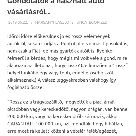
Gondolatok a használt autó
vásárlásról…
2019.06.22.
HARSANYI.LASZLO
UNCATEGORIZED
Időről időre előkerülnek jó és rossz vélemények
autókról, sokan szidják a Puntot, illetve más típusokat is,
nem csak a Fiat, de más gyártók autóit is. Ilyenkor
felmerül a kérdés, hogy mégis mi volt vele a gond, mire
alapozza az illető azt, hogy rossz? (Jellemzően a “rossz”
helyett inkább egy vagy több, ennél erősebb szót
alkalmaznak.) A válasz leggyakrabban valahogy így
foglalható össze:
“Rossz ez a trágyaszállító, megvettük a piaci árnál
olcsóbban vagy kereskedőtől nagyon drágán, van benne
200 000 km, vagy ha kereskedőtől származik, akkor
GARANTÁLT 100 000 km, azt mondták, hogy hibátlan,
erre most rá kellett költeni a vételár felét/egészét,