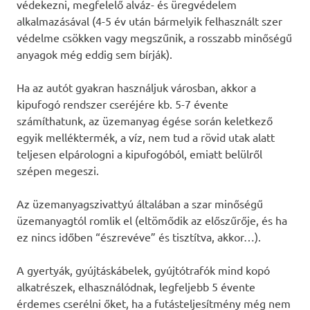
védekezni, megfelelő alváz- és üregvédelem
alkalmazásával (4-5 év után bármelyik felhasznált szer
védelme csökken vagy megszűnik, a rosszabb minőségű
anyagok még eddig sem bírják).
Ha az autót gyakran használjuk városban, akkor a
kipufogó rendszer cseréjére kb. 5-7 évente
számíthatunk, az üzemanyag égése során keletkező
egyik melléktermék, a víz, nem tud a rövid utak alatt
teljesen elpárologni a kipufogóból, emiatt belülről
szépen megeszi.
Az üzemanyagszivattyú általában a szar minőségű
üzemanyagtól romlik el (eltömődik az előszűrője, és ha
ez nincs időben “észrevéve” és tisztítva, akkor…).
A gyertyák, gyújtáskábelek, gyújtótrafók mind kopó
alkatrészek, elhasználódnak, legfeljebb 5 évente
érdemes cserélni őket, ha a futásteljesítmény még nem