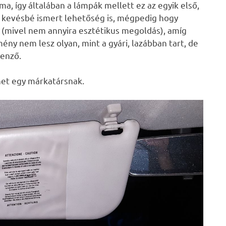
ma, így általában a lámpák mellett ez az egyik első,
y kevésbé ismert lehetőség is, mégpedig hogy
 (mivel nem annyira esztétikus megoldás), amíg
mény nem lesz olyan, mint a gyári, lazábban tart, de
lenző.
net egy márkatársnak.