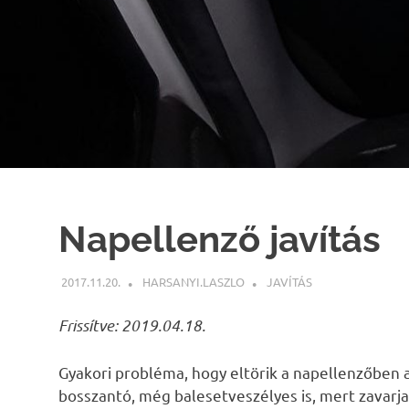
Napellenző javítás
2017.11.20.
HARSANYI.LASZLO
JAVÍTÁS
Frissítve: 2019.04.18.
Gyakori probléma, hogy eltörik a napellenzőben a
bosszantó, még balesetveszélyes is, mert zavarja a