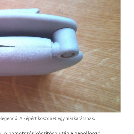
 elegendő. A képért köszönet egy márkatársnak.
ik. A bemetszés készítése után a napellenző