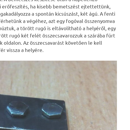
mi erőfeszítés, ha kisebb bemetszést ejtettettünk,
akadályozza a spontán kicsúszást, két ágú. A fenti
érhetünk a végéhez, azt egy fogóval összenyomva
ztuk, a törött rugó is eltávolítható a helyéről, egy
örött rugó két felét összecsavarozzuk a szárába fúrt
ik oldalon. Az összecsavarást követően le kell
ér vissza a helyére.