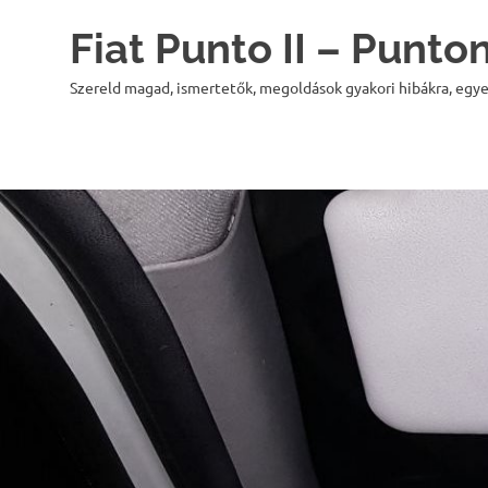
Skip
Fiat Punto II – Punt
to
content
Szereld magad, ismertetők, megoldások gyakori hibákra, egye