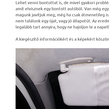
Lehet venni bontottat is, de mivel gyakori problé
amit elvisznek egy bontott autóból. Van még eg
magunk javítjuk meg, még ha csak átmenetileg is
nem találunk egy újat, vagy jó állapotút. Az ered
legalább tart annyira, hogy ne hajoljon le a napel
A kiegészítő információkért és a képekért köszö