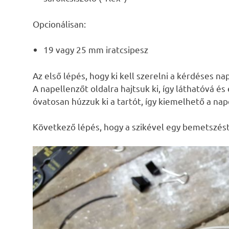
Opcionálisan:
19 vagy 25 mm iratcsipesz
Az első lépés, hogy ki kell szerelni a kérdéses na
A napellenzőt oldalra hajtsuk ki, így láthatóvá és
óvatosan húzzuk ki a tartót, így kiemelhető a nap
Következő lépés, hogy a szikével egy bemetszést 