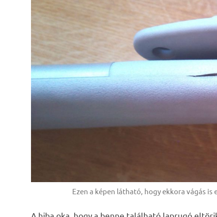
Ezen a képen látható, hogy ekkora vágás is
A hiba oka, hogy a benne található laprugó eltör