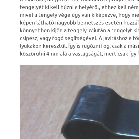
tengelyét ki kell húzni a helyéről, ehhez kell né
mivel a tengely vége úgy van kiképezve, hogy meg
képen látható nagyobb bemetszés esetén hozzáf
könnyebben kijön a tengely. Miután a tengelyt kihú
csipesz, vagy fogó segítségével. A javításhoz a t
lyukakon keresztül. Így is rugózni fog, csak a más
köszörülni 4mm alá a vastagságát, mert csak így f