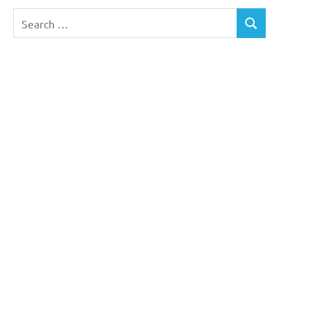
Search
SEARCH
for: