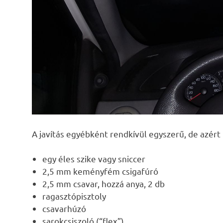
A javítás egyébként rendkívül egyszerű, de azért 
egy éles szike vagy sniccer
2,5 mm keményfém csigafúró
2,5 mm csavar, hozzá anya, 2 db
ragasztópisztoly
csavarhúzó
sarokcsiszoló (“flex”)