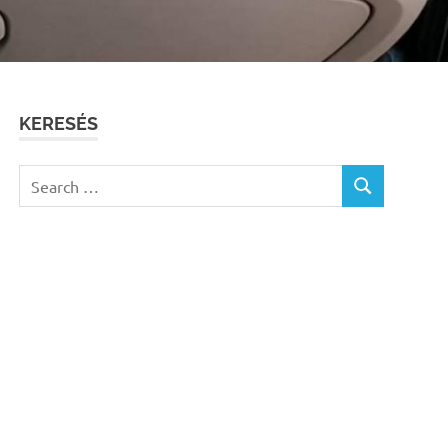
KERESÉS
Search
SEARCH
for: