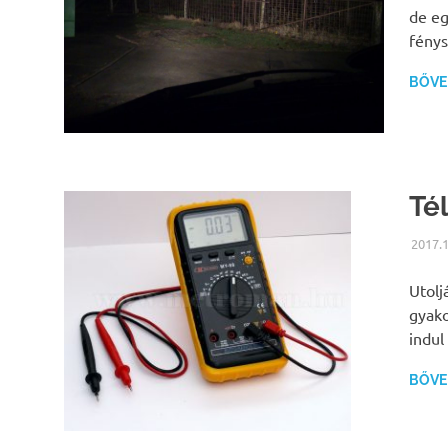
de eg
fénys
BŐVEB
Té
2017.1
Utolj
gyako
indul
BŐVEB