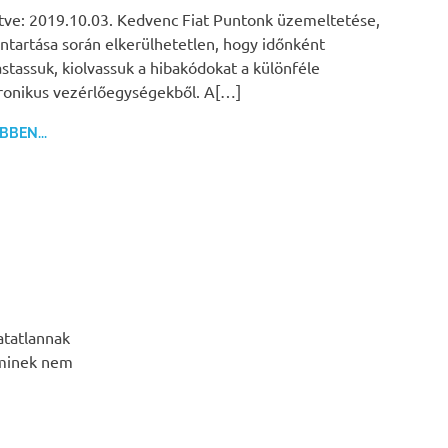
ítve: 2019.10.03. Kedvenc Fiat Puntonk üzemeltetése,
ntartása során elkerülhetetlen, hogy időnként
astassuk, kiolvassuk a hibakódokat a különféle
ronikus vezérlőegységekből. A[…]
BEN...
atatlannak
aminek nem