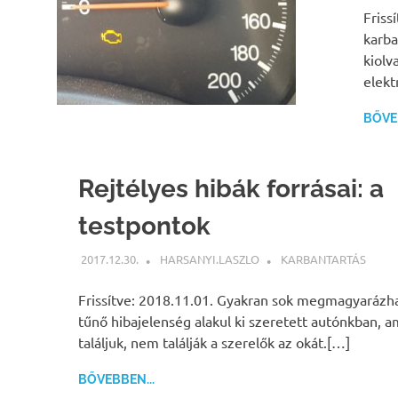
Friss
karba
kiolv
elekt
BŐVEB
Rejtélyes hibák forrásai: a
testpontok
2017.12.30.
HARSANYI.LASZLO
KARBANTARTÁS
Frissítve: 2018.11.01. Gyakran sok megmagyarázh
tűnő hibajelenség alakul ki szeretett autónkban, 
találjuk, nem találják a szerelők az okát.[…]
BŐVEBBEN...