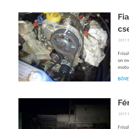
Fi
cs
2017.1
Friss
on me
motor
BŐVEB
Fé
2017.1
Friss