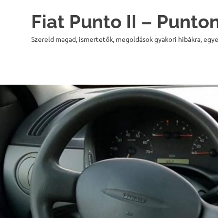
Skip
Fiat Punto II – Punt
to
content
Szereld magad, ismertetők, megoldások gyakori hibákra, egye