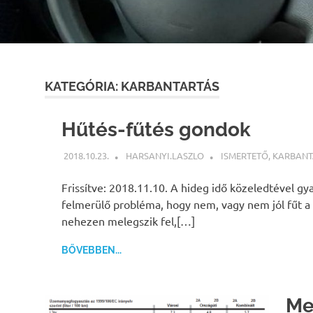
KATEGÓRIA:
KARBANTARTÁS
Hűtés-fűtés gondok
2018.10.23.
HARSANYI.LASZLO
ISMERTETŐ
,
KARBANT
Frissítve: 2018.11.10. A hideg idő közeledtével gy
felmerülő probléma, hogy nem, vagy nem jól fűt a
nehezen melegszik fel,[…]
BŐVEBBEN...
Me