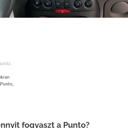
ARTÁS
akran
 Punto,
nnyit fogyaszt a Punto?