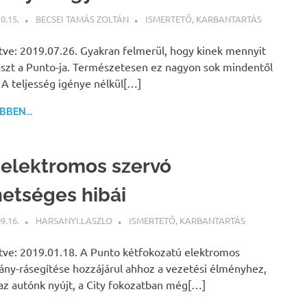
0.15.
BECSEI TAMÁS ZOLTÁN
ISMERTETŐ
,
KARBANTARTÁS
ítve: 2019.07.26. Gyakran felmerül, hogy kinek mennyit
szt a Punto-ja. Természetesen ez nagyon sok mindentől
 A teljesség igénye nélkül[…]
BEN...
 elektromos szervó
hetséges hibái
9.16.
HARSANYI.LASZLO
ISMERTETŐ
,
KARBANTARTÁS
ítve: 2019.01.18. A Punto kétfokozatú elektromos
ny-rásegítése hozzájárul ahhoz a vezetési élményhez,
az autónk nyújt, a City fokozatban még[…]