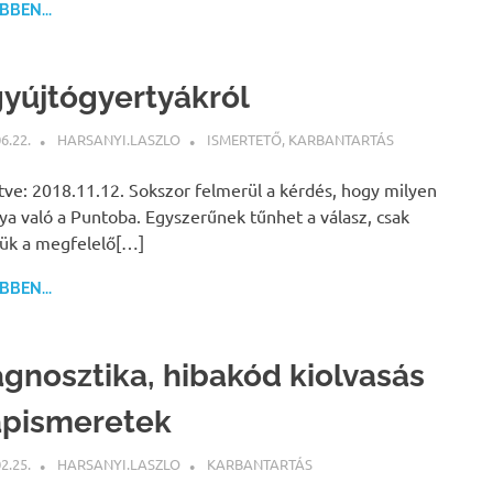
BEN...
gyújtógyertyákról
6.22.
HARSANYI.LASZLO
ISMERTETŐ
,
KARBANTARTÁS
ítve: 2018.11.12. Sokszor felmerül a kérdés, hogy milyen
ya való a Puntoba. Egyszerűnek tűnhet a válasz, csak
jük a megfelelő[…]
BEN...
agnosztika, hibakód kiolvasás
apismeretek
2.25.
HARSANYI.LASZLO
KARBANTARTÁS