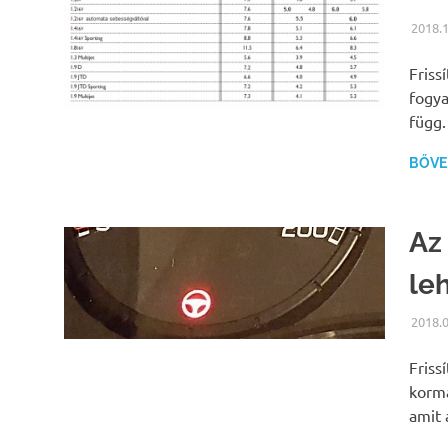
2018.1
Friss
fogya
függ.
BŐVEB
Az
le
2018.0
Friss
kormá
amit 