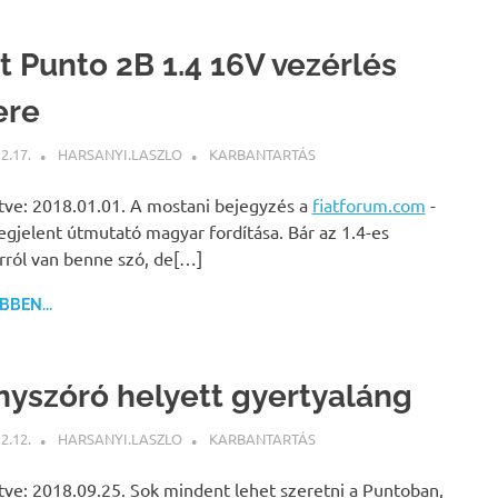
at Punto 2B 1.4 16V vezérlés
ere
2.17.
HARSANYI.LASZLO
KARBANTARTÁS
ítve: 2018.01.01. A mostani bejegyzés a
fiatforum.com
-
gjelent útmutató magyar fordítása. Bár az 1.4-es
ról van benne szó, de[…]
BEN...
nyszóró helyett gyertyaláng
2.12.
HARSANYI.LASZLO
KARBANTARTÁS
ítve: 2018.09.25. Sok mindent lehet szeretni a Puntoban,