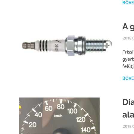
BŐVEB
A 
2018.0
Friss
gyert
felüt
BŐVEB
Di
al
2018.0