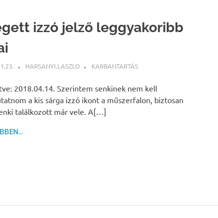
égett izzó jelző leggyakoribb
ai
1.23.
HARSANYI.LASZLO
KARBANTARTÁS
ítve: 2018.04.14. Szerintem senkinek nem kell
atnom a kis sárga izzó ikont a műszerfalon, biztosan
nki találkozott már vele. A[…]
BEN...