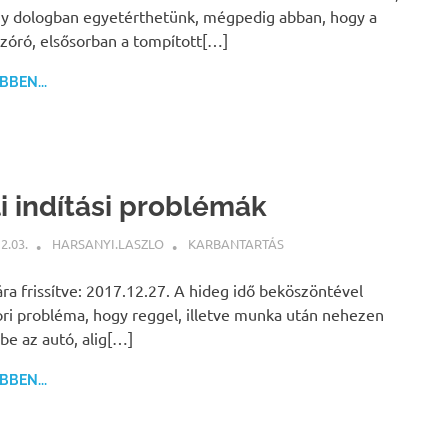
y dologban egyetérthetünk, mégpedig abban, hogy a
zóró, elsősorban a tompított[…]
BEN...
li indítási problémák
2.03.
HARSANYI.LASZLO
KARBANTARTÁS
ára frissítve: 2017.12.27. A hideg idő beköszöntével
ri probléma, hogy reggel, illetve munka után nehezen
 be az autó, alig[…]
BEN...