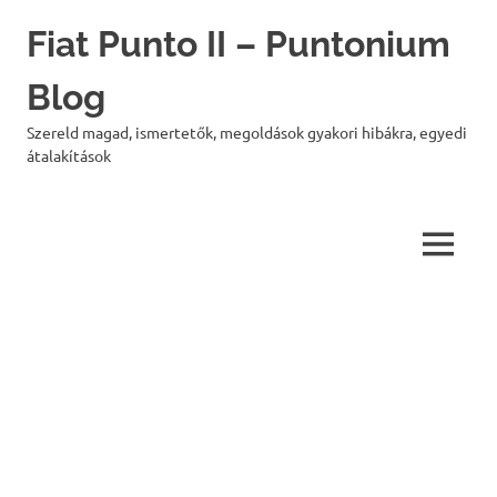
Skip
Fiat Punto II – Puntonium
to
content
Blog
Szereld magad, ismertetők, megoldások gyakori hibákra, egyedi
átalakítások
MENU