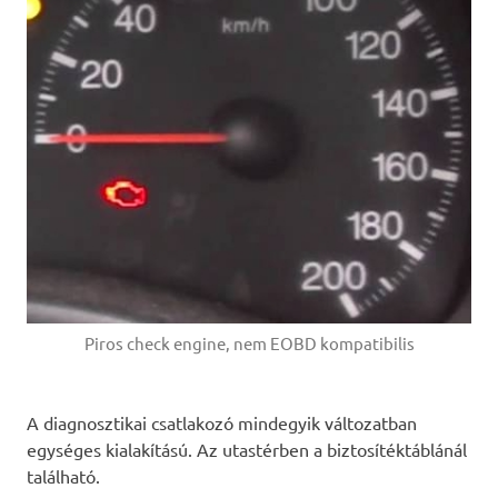
Piros check engine, nem EOBD kompatibilis
A diagnosztikai csatlakozó mindegyik változatban
egységes kialakítású. Az utastérben a biztosítéktáblánál
található.