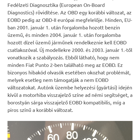
Fedélzeti Diagnosztika (European On-Board
Diagnostics) rövidítése. Az OBD egy korábbi változat, az
EOBD pedig az OBD-II európai megfelelője. Minden, EU-
ban 2001. január 1. után forgalomba hozott benzin
üzemű, és minden 2004. január 1. után forgalomba
hozott dízel üzemű járműnek rendelkeznie kell EOBD
csatlakozóval. Új modellekre 2000. és 2003. január 1.-től
vonatkozik a szabályozás. Ebből látható, hogy nem
minden Fiat Punto 2-ben található meg az EOBD. Ez
bizonyos hibakód olvasók esetében okozhat problémát,
melyek esetleg nem támogatják a nem EOBD
változatokat. Autónk üzembe helyezési (gyártási) idején
kívül a motorhiba visszajelző színe ad némi segítséget, a
borostyán sárga visszajelző EOBD kompatibilis, míg a
piros színű a korábbi változat.