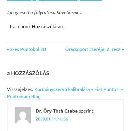
Igény esetén folytatása következik…
Facebook Hozzászólások
diagnosztika
Previous
Next
Bejegyzés
2-es Puntoból 2B
Óracsoport cseréje, 2. rész
élő
Post:
Post:
navigáció
adat
hibakód
2 HOZZÁSZÓLÁS
olvasás
hibakód
Visszajelzés:
Kormányszervó kalibrálása – Fiat Punto II –
törlés
Puntonium Blog
Dr. Őry-Tóth Csaba
szerint:
2020.01.11. 16:56