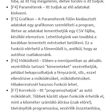
hiba, az itt fog megjelenni, illetve törölni is itt tudjuk.
[F4] Paraméterek – Itt tudjuk az élő adatokat
kiolvasni.
[F5] Grafikon – A Paraméterek fülön kiválasztott
adatokat egy grafikonon szemlélteti a program,
illetve az adatokat lementhetjük egy CSV fájlba,
későbbi elemzésre. Lehetőségünk van továbbá a
korábban lementett méréseket betölteni. Ez a
funkció elérhető a főmenüből is, anélkül, hogy az
autóhoz csatlakoznánk.
[F6] Működtető – Ebben a menüpontban az aktuális
vezérlőhöz tartozó “kimeneteket” vezérelhetjük,
például bekapcsolhatjuk a fényszórót, stb., ezzel
ellenőrizve a működésüket, működtetésüket.
Hibakeresésnél hasznos funkció lehet.
[F7] Korrekció – Itt “programozhatjuk” az autó
működését. Többek között olyan funkciók érhetők el,
mint a kilométer számláló átírása (csak előre!),
távirányítók programozása, vezérlők összetanítása,