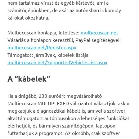
nem tartalmaz vírust és egyéb kártevőt, ami a
számítógépünkben, de akár az autónkban is komoly
károkat okozhatna.
Multiecuscan honlapja, letöltése:
multiecuscan.net
Vásárlás a honlapon keresztül, PayPal segítéségvel:
multiecuscan.net/Register.aspx
Támogatott járművek, kábelek listája:
multiecuscan.net/SupportedVehiclesList.aspx
A “kábelek”
Ha a drágább, 230 euróért megvásárolható
Multiecuscan MULTIPLEXED változatot választjuk, akkor
megkapjuk a diagnosztikai kábelt is, amivel a szoftver
által támogatott autótípusokon a lehetséges funkciókat
elérhetjük, és bármilyen számítógépen, laptopon
futtathatjuk a programot. Az olcsóbb, csak szoftver