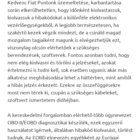
Kedvenc Fiat Puntonk üzemeltetése, karbantartása
során elkerülhetetlen, hogy időnként kiolvastassuk,
kiolvassuk a hibakódokat a különféle elektronikus
vezérlőegységekből. A legjobb természetesen, ha
szakértő kezek végzik mindezt, de a csináld magad
mozgalom tagjaiként magunk is elvégezhetjük ezt,
viszonylag olcsón elérhetőek a szükséges
berendezések, szoftverek. Fontos azonban tudni, hogy
nem elég kiolvasni és törölni a jelzéseket, azokat
értelmezni is tudni kell, sok esetben ugyanis akár más
alkatrész meghibásodása lehet a háttérben, mint amitől
a hibás jelzés érkezett. Ezekre az összefüggésekre
most nem térek ki, csupán a szükséges kábeleket,
szoftvert ismertetem dióhéjban.
A kereskedelmi forgalomban elérhető több úgynevezet
OBD-II/EOBD diagnosztikai készülék, ezek egyszerű
használatot ígérnek, általában hibakód kiolvasást, törlést
tudnak. Az EOBD elnevezés egyébként az Európai