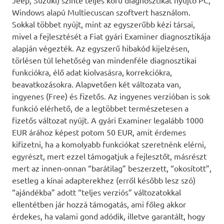
Jeep, Suzuki) szinte teljes körű diagnosztikát nyújtó PC,
Windows alapú Multiecuscan szoftvert használom.
Sokkal többet nyújt, mint az egyszerűbb kézi társai,
mivel a fejlesztését a Fiat gyári Examiner diagnosztikája
alapján végezték. Az egyszerű hibakód kijelzésen,
törlésen túl lehetőség van mindenféle diagnosztikai
funkciókra, élő adat kiolvasásra, korrekciókra,
beavatkozásokra. Alapvetően két változata van,
ingyenes (Free) és fizetős. Az ingyenes verzióban is sok
funkció elérhető, de a legtöbbet természetesen a
fizetős változat nyújt. A gyári Examiner legalább 1000
EUR árához képest potom 50 EUR, amit érdemes
kifizetni, ha a komolyabb funkciókat szeretnénk elérni,
egyrészt, mert ezzel támogatjuk a fejlesztőt, másrészt
mert az innen-onnan “barátilag” beszerzett, “okosított”,
esetleg a kínai adapterekhez (erről később lesz szó)
“ajándékba” adott “teljes verziós” változatokkal
ellentétben jár hozzá támogatás, ami főleg akkor
érdekes, ha valami gond adódik, illetve garantált, hogy