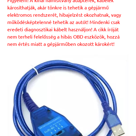
Figyelem! A kínai hamisítvány adapterek, kábelek
károsíthatják, akár tönkre is tehetik a gépjármű
elektromos rendszerét, hibajelzést okozhatnak, vagy
működésképtelenné tehetik az autót! Mindenki csak
eredeti diagnosztikai kábelt használjon! A cikk íróját
nem terheli felelősség a hibás OBD eszközök, hozzá
nem értés miatt a gépjárműben okozott károkért!