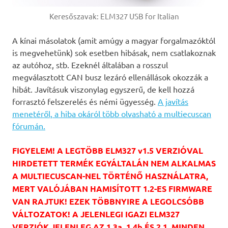
Keresőszavak: ELM327 USB for Italian
A kínai másolatok (amit amúgy a magyar forgalmazóktól
is megvehetünk) sok esetben hibásak, nem csatlakoznak
az autóhoz, stb. Ezeknél általában a rosszul
megválasztott CAN busz lezáró ellenállások okozzák a
hibát. Javításuk viszonylag egyszerű, de kell hozzá
forrasztó felszerelés és némi ügyesség.
A javítás
menetéről, a hiba okáról több olvasható a multiecuscan
fórumán.
FIGYELEM! A LEGTÖBB ELM327 v1.5 VERZIÓVAL
HIRDETETT TERMÉK EGYÁLTALÁN NEM ALKALMAS
A MULTIECUSCAN-NEL TÖRTÉNŐ HASZNÁLATRA,
MERT VALÓJÁBAN HAMISÍTOTT 1.2-ES FIRMWARE
VAN RAJTUK! EZEK TÖBBNYIRE A LEGOLCSÓBB
VÁLTOZATOK! A JELENLEGI IGAZI ELM327
VERZIÓK JELENLEG AZ 1.3a, 1.4b ÉS 2.1, MINDEN