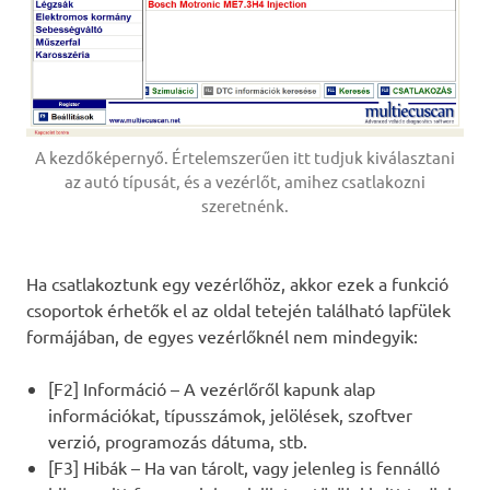
A kezdőképernyő. Értelemszerűen itt tudjuk kiválasztani
az autó típusát, és a vezérlőt, amihez csatlakozni
szeretnénk.
Ha csatlakoztunk egy vezérlőhöz, akkor ezek a funkció
csoportok érhetők el az oldal tetején található lapfülek
formájában, de egyes vezérlőknél nem mindegyik:
[F2] Információ – A vezérlőről kapunk alap
információkat, típusszámok, jelölések, szoftver
verzió, programozás dátuma, stb.
[F3] Hibák – Ha van tárolt, vagy jelenleg is fennálló