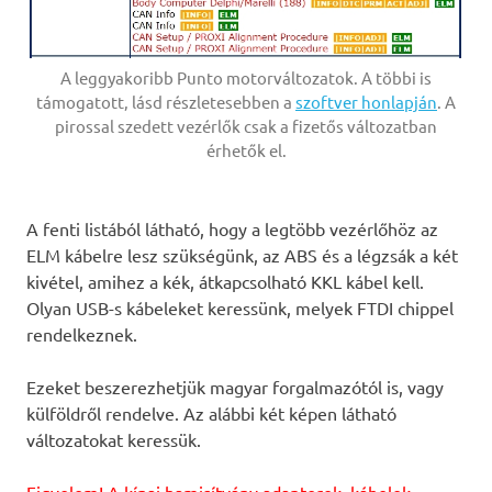
A leggyakoribb Punto motorváltozatok. A többi is
támogatott, lásd részletesebben a
szoftver honlapján
. A
pirossal szedett vezérlők csak a fizetős változatban
érhetők el.
A fenti listából látható, hogy a legtöbb vezérlőhöz az
ELM kábelre lesz szükségünk, az ABS és a légzsák a két
kivétel, amihez a kék, átkapcsolható KKL kábel kell.
Olyan USB-s kábeleket keressünk, melyek FTDI chippel
rendelkeznek.
Ezeket beszerezhetjük magyar forgalmazótól is, vagy
külföldről rendelve. Az alábbi két képen látható
változatokat keressük.