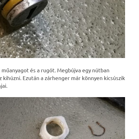
a a műanyagot és a rugót. Megbújva egy nútban
z kihúzni. Ezután a zárhenger már könnyen kicsúszik
jai.