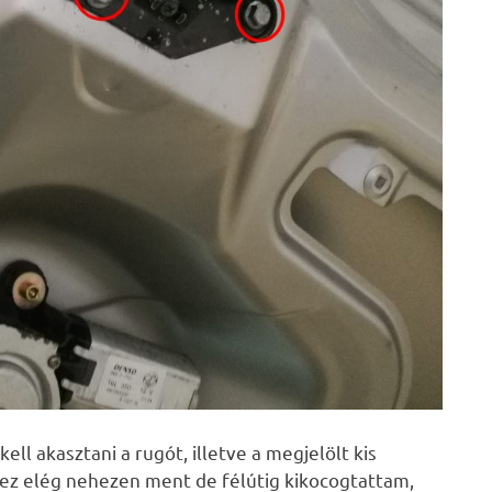
ell akasztani a rugót, illetve a megjelölt kis
m ez elég nehezen ment de félútig kikocogtattam,