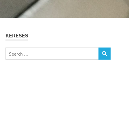
KERESÉS
Search
SEARCH
for: