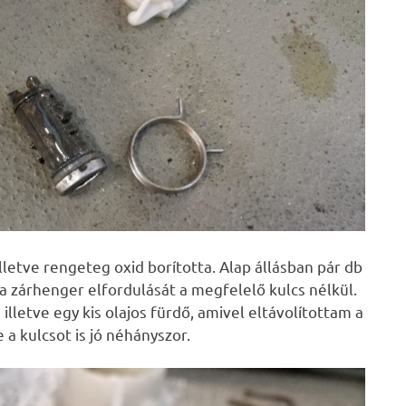
illetve rengeteg oxid borította. Alap állásban pár db
a zárhenger elfordulását a megfelelő kulcs nélkül.
illetve egy kis olajos fürdő, amivel eltávolítottam a
a kulcsot is jó néhányszor.