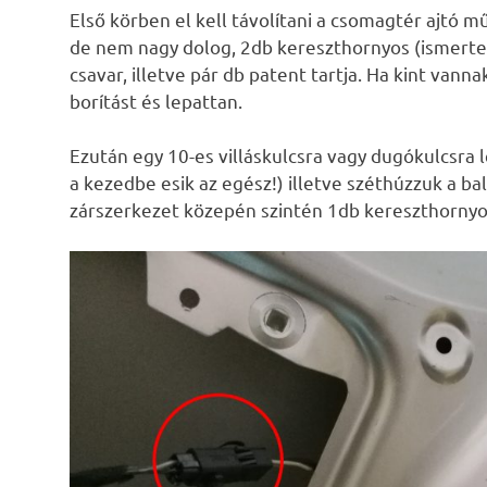
Első körben el kell távolítani a csomagtér ajtó mű
de nem nagy dolog, 2db kereszthornyos (ismerteb
csavar, illetve pár db patent tartja. Ha kint vanna
borítást és lepattan.
Ezután egy 10-es villáskulcsra vagy dugókulcsra l
a kezedbe esik az egész!) illetve széthúzzuk a bal
zárszerkezet közepén szintén 1db kereszthornyos