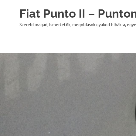
Skip
Fiat Punto II – Punt
to
content
Szereld magad, ismertetők, megoldások gyakori hibákra, egye