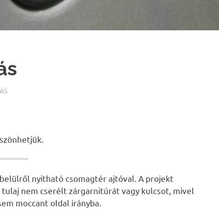
ás
ÁS
szönhetjük.
elülről nyitható csomagtér ajtóval. A projekt
tulaj nem cserélt zárgarnitúrát vagy kulcsot, mivel
 sem moccant oldal irányba.