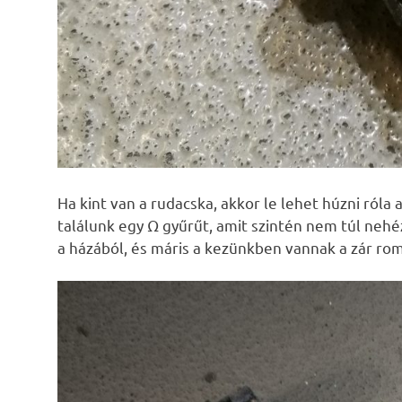
Ha kint van a rudacska, akkor le lehet húzni ról
találunk egy Ω gyűrűt, amit szintén nem túl nehé
a házából, és máris a kezünkben vannak a zár rom