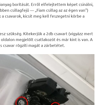
anyag borítását. Erről elfelejtettem képet csinálni,
ben csillagfejű — „Fiam csillag az az égen van”)
k a csavarok, kicsit meg kell feszegetni körbe a
esz szükség. Kitekerjük a 2db csavart (vigyázz mert
 oldalon megjelölt csatlakozót és már kint is van. A
 csavar rögzíti magát a zárbetétet.