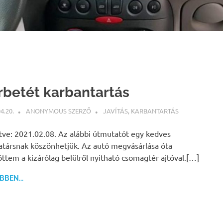
rbetét karbantartás
4.20.
ANONYMOUS SZERZŐ
JAVÍTÁS
,
KARBANTARTÁS
ítve: 2021.02.08. Az alábbi útmutatót egy kedves
társnak köszönhetjük. Az autó megvásárlása óta
ttem a kizárólag belülről nyitható csomagtér ajtóval.[…]
BEN...