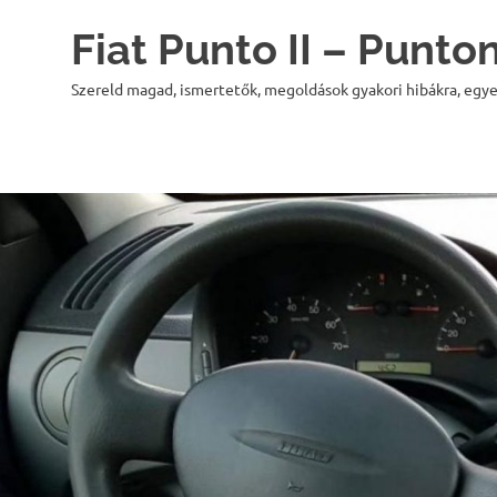
Skip
Fiat Punto II – Punt
to
content
Szereld magad, ismertetők, megoldások gyakori hibákra, egye