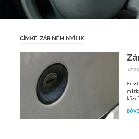
CÍMKE:
ZÁR NEM NYÍLIK
Zá
2019.0
Friss
márka
küzdö
BŐVEB