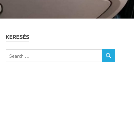
KERESÉS
Search
SEARCH
for: