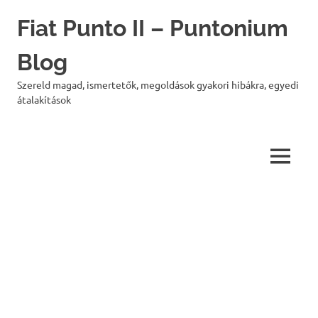
Skip
Fiat Punto II – Puntonium
to
content
Blog
Szereld magad, ismertetők, megoldások gyakori hibákra, egyedi
átalakítások
MENU