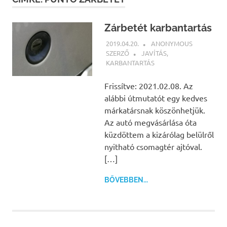
Zárbetét karbantartás
2019.04.20.
ANONYMOUS
SZERZŐ
JAVÍTÁS
,
KARBANTARTÁS
Frissítve: 2021.02.08. Az
alábbi útmutatót egy kedves
márkatársnak köszönhetjük.
Az autó megvásárlása óta
küzdöttem a kizárólag belülről
nyitható csomagtér ajtóval.
[…]
BŐVEBBEN...