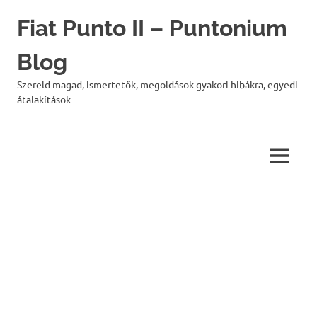
Skip
Fiat Punto II – Puntonium
to
content
Blog
Szereld magad, ismertetők, megoldások gyakori hibákra, egyedi
átalakítások
MENU