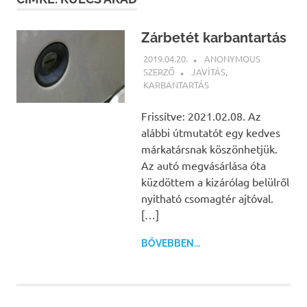
Zárbetét karbantartás
2019.04.20.
ANONYMOUS
SZERZŐ
JAVÍTÁS
,
KARBANTARTÁS
Frissítve: 2021.02.08. Az
alábbi útmutatót egy kedves
márkatársnak köszönhetjük.
Az autó megvásárlása óta
küzdöttem a kizárólag belülről
nyitható csomagtér ajtóval.
[…]
BŐVEBBEN...