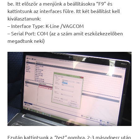
be. Itt először a menjünk a beállításokra “F9” és
kattintsunk az interfaces fülre. Itt két beállítást kell
kiválasztanunk:
– Interface Type: K-Line /VAGCOM
– Serial Port: COM (az a szám amit eszközkezelőben
megadtunk neki)
Ezután kattintsunk a
“test”
gombra, 2-3 másodperc után