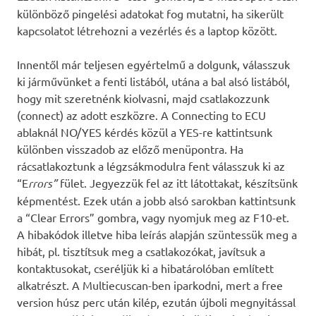
különböző pingelési adatokat fog mutatni, ha sikerült
kapcsolatot létrehozni a vezérlés és a laptop között.
Innentől már teljesen egyértelmű a dolgunk, válasszuk
ki járművünket a fenti listából, utána a bal alsó listából,
hogy mit szeretnénk kiolvasni, majd csatlakozzunk
(connect) az adott eszközre. A Connecting to ECU
ablaknál NO/YES kérdés közül a YES-re kattintsunk
különben visszadob az előző menüpontra. Ha
rácsatlakoztunk a légzsákmodulra fent válasszuk ki az
“E
rrors”
fület. Jegyezzük fel az itt látottakat, készítsünk
képmentést. Ezek után a jobb alsó sarokban kattintsunk
a “Clear Errors” gombra, vagy nyomjuk meg az F10-et.
A hibakódok illetve hiba leírás alapján szüntessük meg a
hibát, pl. tisztítsuk meg a csatlakozókat, javítsuk a
kontaktusokat, cseréljük ki a hibatárolóban említett
alkatrészt. A Multiecuscan-ben iparkodni, mert a free
version húsz perc után kilép, ezután újboli megnyitással