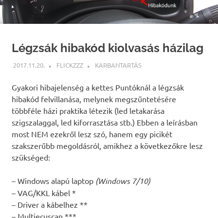
Légzsák hibakód kiolvasás házilag
2017.11.20.
FLICKZZZ
KARBANTARTÁS
Gyakori hibajelenség a kettes Puntóknál a légzsák
hibakód felvillanása, melynek megszűntetésére
többféle házi praktika létezik (led letakarása
szigszalaggal, led kiforrasztása stb.) Ebben a leírásban
most NEM ezekről lesz szó, hanem egy picikét
szakszerűbb megoldásról, amikhez a következőkre lesz
szükséged:
– Windows alapú laptop
(Windows 7/10)
– VAG/KKL kábel *
– Driver a kábelhez **
– Multiecuscan ***