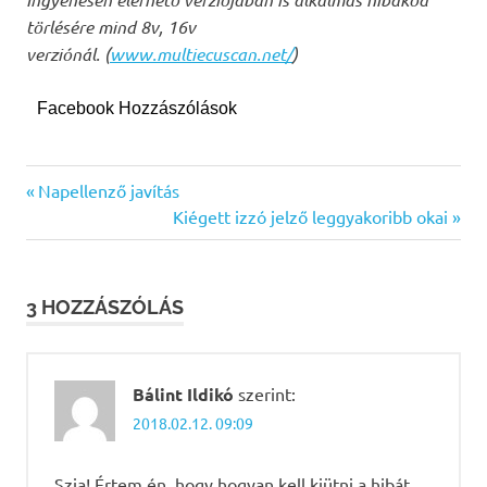
törlésére mind 8v, 16v
verziónál.
(
www.multiecuscan.net/
)
Facebook Hozzászólások
airbag
Previous
Bejegyzés
Napellenző javítás
fault
Post:
Next
Kiégett izzó jelző leggyakoribb okai
navigáció
hibakód
Post:
olvasás
hibakód
3 HOZZÁSZÓLÁS
törlés
légzsák
hiba
Bálint Ildikó
szerint:
2018.02.12. 09:09
Szia! Értem én, hogy hogyan kell kiütni a hibát,