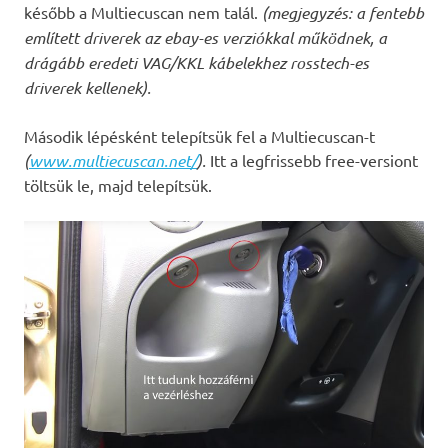
később a Multiecuscan nem talál.
(megjegyzés: a fentebb
említett driverek az ebay-es verziókkal működnek, a
drágább eredeti VAG/KKL kábelekhez rosstech-es
driverek kellenek).
Második lépésként telepítsük fel a Multiecuscan-t
(
www.multiecuscan.net/
).
Itt a legfrissebb free-versiont
töltsük le, majd telepítsük.