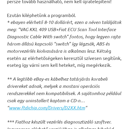
persze tovább használható, nem kell újratelepíteni!
Ezután kiléphetünk a programból.
* ebayen elérhető 8-10 dollárért, ezen a néven találjátok
meg: “VAG KKL 409 USB+Fiat ECU Scan Tool Interface
Diagnostic Cable With switch” fontos, hogy legyen rajta
három állású kapcsoló “switch” így légzsák, ABS és
motorvezérlés kiolvasására is alkalmas lesz.
Kétség
esetén az elérhetőségeken keresztül szívesen segítünk,
eseteg így várni sem kell heteket, míg megérkezik.
** A legtöbb eBay-es kábelhez tatárjárás korabeli
drivereket adnak, melyek a mostani operációs
rendszerekkel nem kompatibilisek. A sajátomhoz például
csak egy uninstallert kaptam a CD-n…
“
www.ftdichip.com/Drivers/D2XX.htm
“
*** Fiathoz készült vezérlés diagnosztizáló szoftver.
Ingyenesen elérhető verziójában is alkalmas hibakód