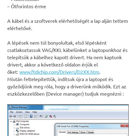
– Ötforintos érme
A kábel és a szoftverek elérhetőségét a lap alján tettem
elérhetővé.
A lépések nem túl bonyolultak, első lépésként
csatlakoztassuk VAG/KKL kábelünket a laptopunkhoz és
telepítsük a kábelhez kapott drivert. Ha nem kaptunk
drivert, akkor a következő oldalon érjük el
őket:
www.ftdichip.com/Drivers/D2XX.htm
.
Miután feltelepítettük, indítsuk újra a laptopot és
győződjünk meg róla, hogy a driverünk működik. Ezt az
eszközkezelőben (Device manager) tudjuk megnézni :