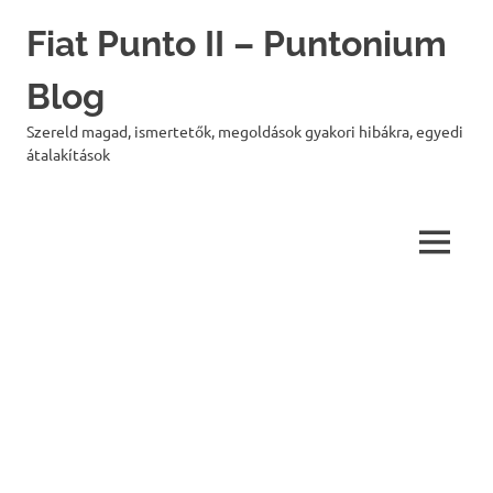
Skip
Fiat Punto II – Puntonium
to
content
Blog
Szereld magad, ismertetők, megoldások gyakori hibákra, egyedi
átalakítások
MENU