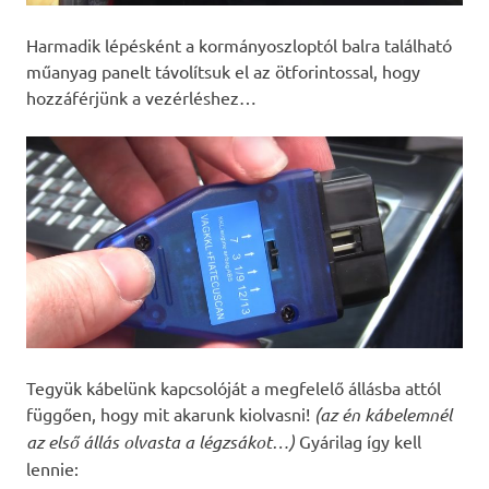
Harmadik lépésként a kormányoszloptól balra található
műanyag panelt távolítsuk el az ötforintossal, hogy
hozzáférjünk a vezérléshez…
Tegyük kábelünk kapcsolóját a megfelelő állásba attól
függően, hogy mit akarunk kiolvasni!
(az én kábelemnél
az első állás olvasta a légzsákot…)
Gyárilag így kell
lennie: