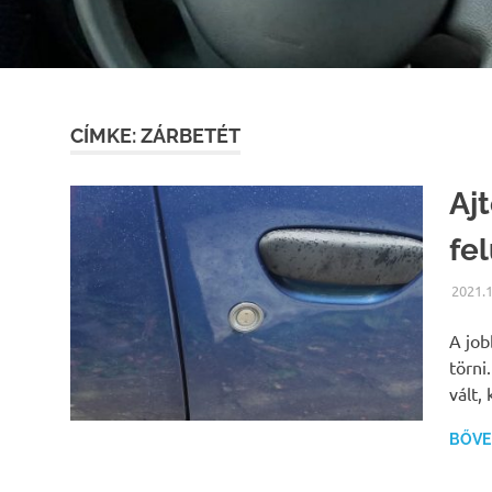
CÍMKE:
ZÁRBETÉT
Ajt
fel
2021.1
A job
törni
vált,
BŐVEB