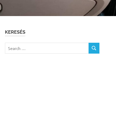
KERESÉS
Search
SEARCH
for: