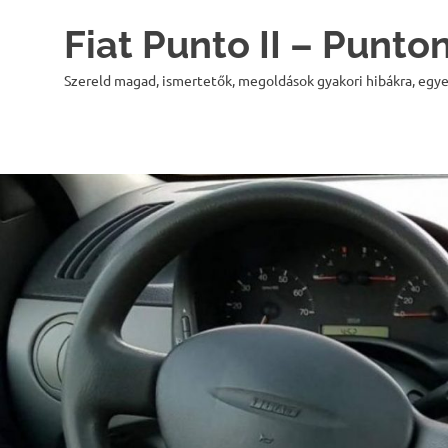
Skip
Fiat Punto II – Punt
to
content
Szereld magad, ismertetők, megoldások gyakori hibákra, egye