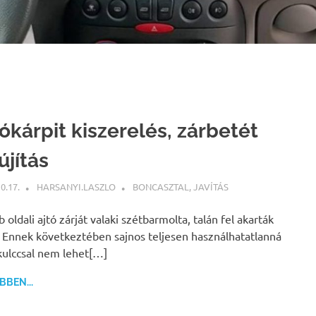
ókárpit kiszerelés, zárbetét
újítás
0.17.
HARSANYI.LASZLO
BONCASZTAL
,
JAVÍTÁS
b oldali ajtó zárját valaki szétbarmolta, talán fel akarták
. Ennek következtében sajnos teljesen használhatatlanná
 kulccsal nem lehet[…]
BEN...