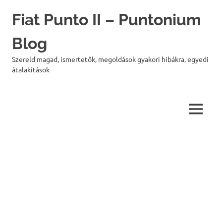
Skip
Fiat Punto II – Puntonium
to
content
Blog
Szereld magad, ismertetők, megoldások gyakori hibákra, egyedi
átalakítások
MENU