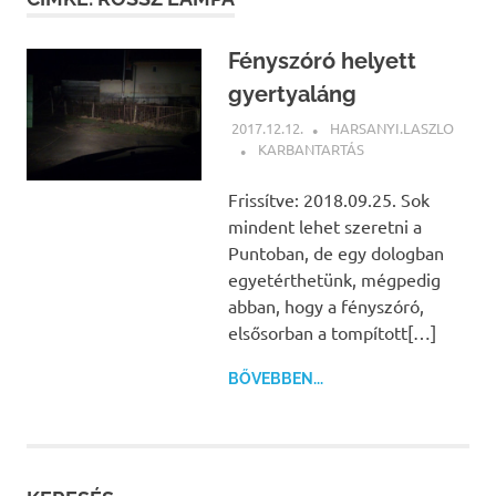
Fényszóró helyett
gyertyaláng
2017.12.12.
HARSANYI.LASZLO
KARBANTARTÁS
Frissítve: 2018.09.25. Sok
mindent lehet szeretni a
Puntoban, de egy dologban
egyetérthetünk, mégpedig
abban, hogy a fényszóró,
elsősorban a tompított[…]
BŐVEBBEN...