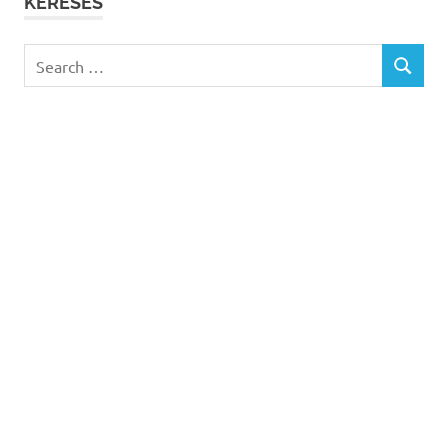
KERESÉS
Search
SEARCH
for: