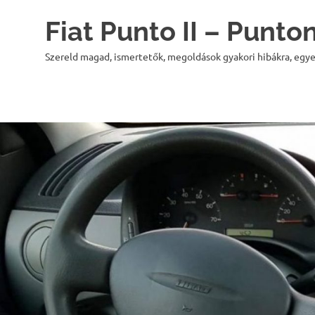
Skip
Fiat Punto II – Punt
to
content
Szereld magad, ismertetők, megoldások gyakori hibákra, egye