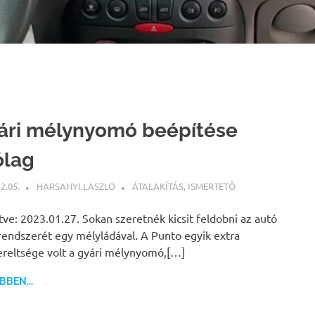
ári mélynyomó beépítése
ólag
2.05.
HARSANYI.LASZLO
ÁTALAKÍTÁS
,
ISMERTETŐ
ítve: 2023.01.27. Sokan szeretnék kicsit feldobni az autó
endszerét egy mélyládával. A Punto egyik extra
ereltsége volt a gyári mélynyomó,[…]
BEN...