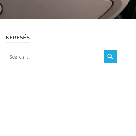
KERESÉS
Search
SEARCH
for: