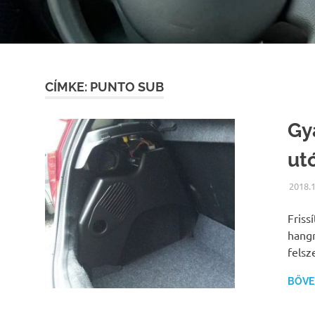
CÍMKE:
PUNTO SUB
Gy
ut
2018.1
Friss
hangr
felsz
BŐVEB