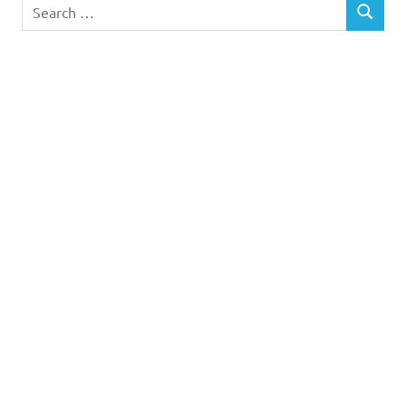
Search
SEARCH
for: