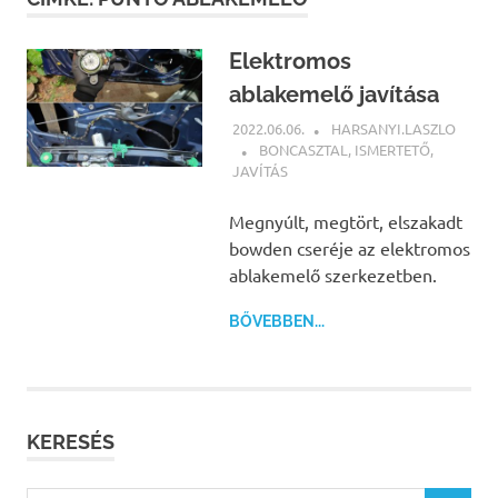
Elektromos
ablakemelő javítása
2022.06.06.
HARSANYI.LASZLO
BONCASZTAL
,
ISMERTETŐ
,
JAVÍTÁS
Megnyúlt, megtört, elszakadt
bowden cseréje az elektromos
ablakemelő szerkezetben.
BŐVEBBEN...
KERESÉS