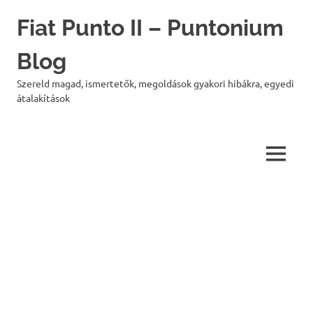
Skip
Fiat Punto II – Puntonium
to
content
Blog
Szereld magad, ismertetők, megoldások gyakori hibákra, egyedi
átalakítások
MENU