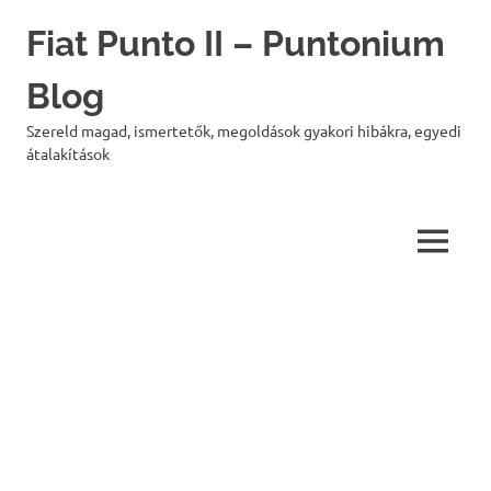
Skip
Fiat Punto II – Puntonium
to
content
Blog
Szereld magad, ismertetők, megoldások gyakori hibákra, egyedi
átalakítások
MENU