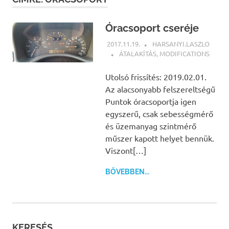
Óracsoport cseréje
2017.11.19.
HARSANYI.LASZLO
ÁTALAKÍTÁS
,
MODIFICATIONS
Utolsó frissítés: 2019.02.01.
Az alacsonyabb felszereltségű
Puntok óracsoportja igen
egyszerű, csak sebességmérő
és üzemanyag szintmérő
műszer kapott helyet bennük.
Viszont[…]
BŐVEBBEN...
KERESÉS