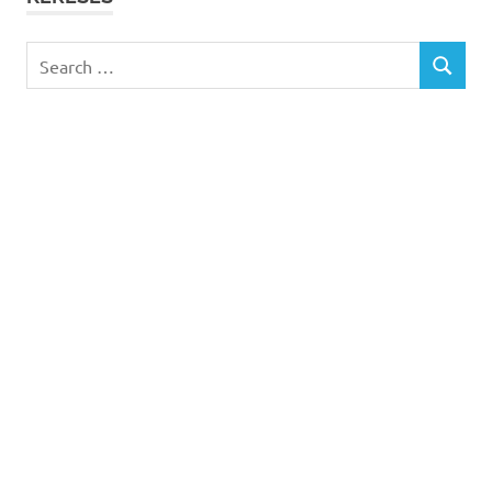
Search
SEARCH
for: