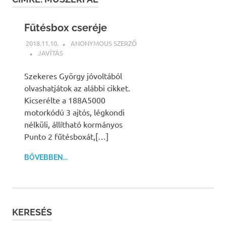
Fűtésbox cseréje
2018.11.10.
ANONYMOUS SZERZŐ
JAVÍTÁS
Szekeres György jóvoltából
olvashatjátok az alábbi cikket.
Kicserélte a 188A5000
motorkódú 3 ajtós, légkondi
nélküli, állítható kormányos
Punto 2 fűtésboxát,[…]
BŐVEBBEN...
KERESÉS