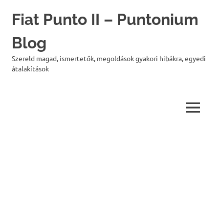
Skip
Fiat Punto II – Puntonium
to
content
Blog
Szereld magad, ismertetők, megoldások gyakori hibákra, egyedi
átalakítások
MENU