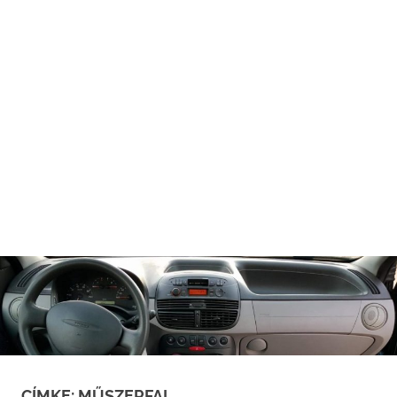
CÍMKE:
MŰSZERFAL