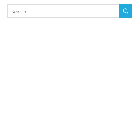
Search
SEARCH
for: