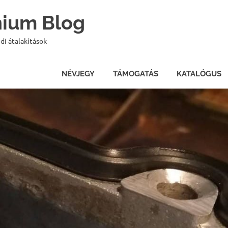
onium Blog
di átalakítások
NÉVJEGY
TÁMOGATÁS
KATALÓGUS