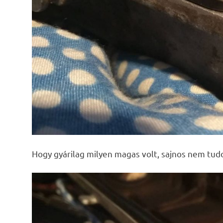
Hogy gyárilag milyen magas volt, sajnos nem tu