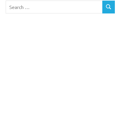
Search
SEARCH
for: