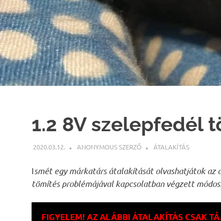
1.2 8V szelepfedél t
2020.03.12.
ANONYMOUS SZERZŐ
ÁTALAKÍTÁS
I
smét egy márkatárs átalakítását olvashatjátok az 
tömítés problémájával kapcsolatban végzett módosít
FIGYELEM! AZ ALÁBBI ÁTALAKÍTÁS CSAK T