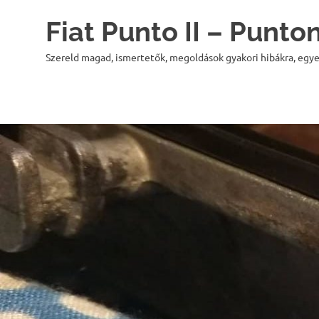
Skip
Fiat Punto II – Punt
to
content
Szereld magad, ismertetők, megoldások gyakori hibákra, egye