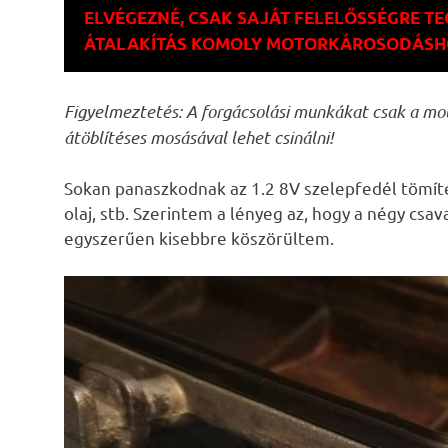
ELVÉGEZNÉ, CSAK SAJÁT FELELŐSSÉGRE TE
ÁTALAKÍTÁS KOMOLY MOTORKÁROSODÁSHOZ
Figyelmeztetés: A forgácsolási munkákat csak a mo
átöblítéses mosásával lehet csinálni!
Sokan panaszkodnak az 1.2 8V szelepfedél tömítésr
olaj, stb. Szerintem a lényeg az, hogy a négy cs
egyszerűen kisebbre köszörültem.