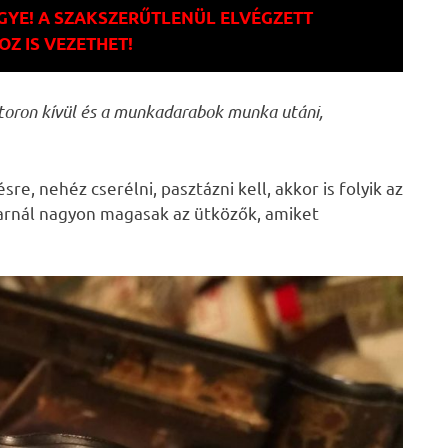
GYE! A SZAKSZERŰTLENÜL ELVÉGZETT
 IS VEZETHET!
toron kívül és a munkadarabok munka utáni,
e, nehéz cserélni, pasztázni kell, akkor is folyik az
avarnál nagyon magasak az ütközők, amiket