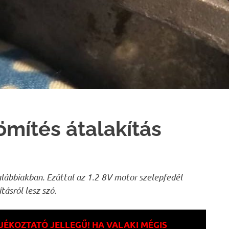
ömítés átalakítás
alábbiakban. Ezúttal az 1.2 8V motor szelepfedél
ásról lesz szó.
ÁJÉKOZTATÓ JELLEGŰ! HA VALAKI MÉGIS