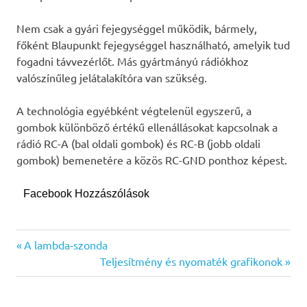
Nem csak a gyári fejegységgel működik, bármely,
főként Blaupunkt fejegységgel használható, amelyik tud
fogadni távvezérlőt. Más gyártmányú rádiókhoz
valószínűleg jelátalakítóra van szükség.
A technológia egyébként végtelenül egyszerű, a
gombok különböző értékű ellenállásokat kapcsolnak a
rádió RC-A (bal oldali gombok) és RC-B (jobb oldali
gombok) bemenetére a közös RC-GND ponthoz képest.
Facebook Hozzászólások
Punto
Previous
Bejegyzés
A lambda-szonda
kormány
Post:
Next
Teljesítmény és nyomaték grafikonok
navigáció
Post: