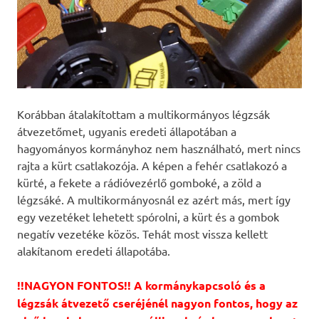
Korábban átalakítottam a multikormányos légzsák
átvezetőmet, ugyanis eredeti állapotában a
hagyományos kormányhoz nem használható, mert nincs
rajta a kürt csatlakozója. A képen a fehér csatlakozó a
kürté, a fekete a rádióvezérlő gomboké, a zöld a
légzsáké. A multikormányosnál ez azért más, mert így
egy vezetéket lehetett spórolni, a kürt és a gombok
negatív vezetéke közös. Tehát most vissza kellett
alakítanom eredeti állapotába.
!!NAGYON FONTOS!! A kormánykapcsoló és a
légzsák átvezető cseréjénél nagyon fontos, hogy az