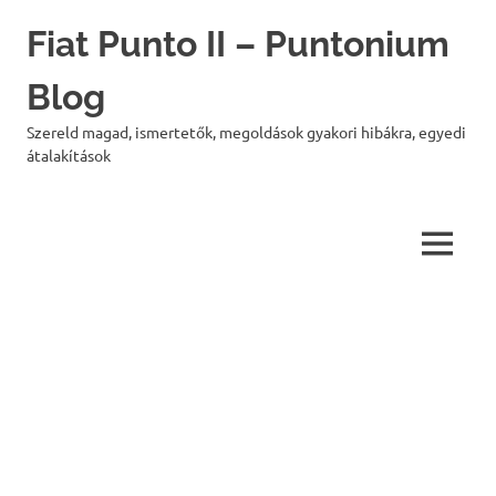
Skip
Fiat Punto II – Puntonium
to
content
Blog
Szereld magad, ismertetők, megoldások gyakori hibákra, egyedi
átalakítások
MENU