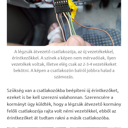
A légzsák átvezető csatlakozója, az új vezetékekkel,
érintkezőkkel. A színek a képen nem mérvadóak, ilyen
vezetékek voltak, illetve elég csak az 2-3-4 vezetékeket
bekötni. A képen a csatlakozón balról jobbra halad a
számozás.
Szükség van a csatlakozókba beépíteni új érintkezőket,
ezeket is be kell szerezni valahonnan. Szerencsére a
kormányt úgy küldték, hogy a légzsák átvezető kormány
felőli csatlakozója rajta volt némi vezetékkel, ebből az
érintkezőket át tudtam rakni a másik csatlakozóba.