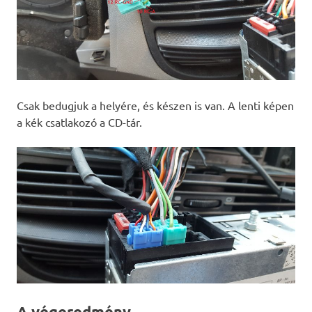
Csak bedugjuk a helyére, és készen is van. A lenti képen
a kék csatlakozó a CD-tár.
A végeredmény