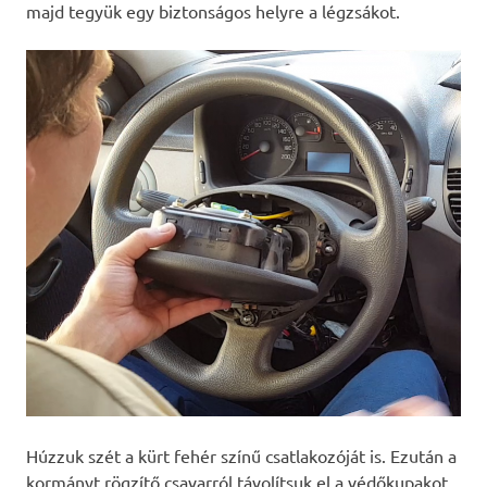
majd tegyük egy biztonságos helyre a légzsákot.
Húzzuk szét a kürt fehér színű csatlakozóját is. Ezután a
kormányt rögzítő csavarról távolítsuk el a védőkupakot,