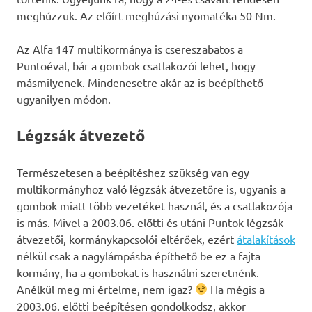
meghúzzuk. Az előírt meghúzási nyomatéka 50 Nm.
Az Alfa 147 multikormánya is csereszabatos a
Puntoéval, bár a gombok csatlakozói lehet, hogy
másmilyenek. Mindenesetre akár az is beépíthető
ugyanilyen módon.
Légzsák átvezető
Természetesen a beépítéshez szükség van egy
multikormányhoz való légzsák átvezetőre is, ugyanis a
gombok miatt több vezetéket használ, és a csatlakozója
is más. Mivel a 2003.06. előtti és utáni Puntok légzsák
átvezetői, kormánykapcsolói eltérőek, ezért
átalakítások
nélkül csak a nagylámpásba építhető be ez a fajta
kormány, ha a gombokat is használni szeretnénk.
Anélkül meg mi értelme, nem igaz?
Ha mégis a
2003.06. előtti beépítésen gondolkodsz, akkor