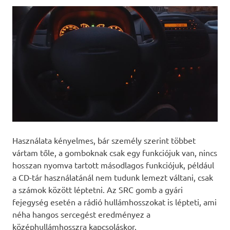
Használata kényelmes, bár személy szerint többet
vártam tőle, a gomboknak csak egy funkciójuk van, nincs
hosszan nyomva tartott másodlagos funkciójuk, például
a CD-tár használatánál nem tudunk lemezt váltani, csak
a számok között léptetni. Az SRC gomb a gyári
fejegység esetén a rádió hullámhosszokat is lépteti, ami
néha hangos sercegést eredményez a
középhullámhosszra kapcsoláskor.