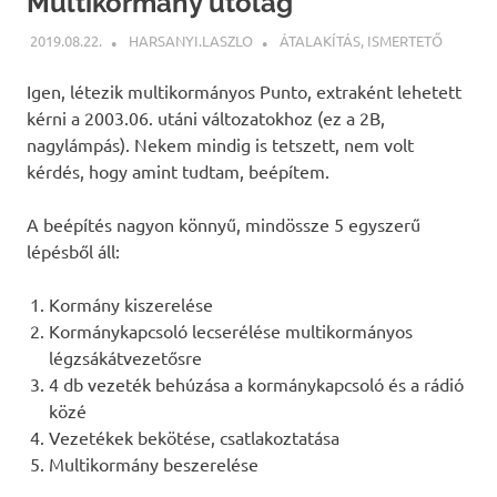
Multikormány utólag
2019.08.22.
HARSANYI.LASZLO
ÁTALAKÍTÁS
,
ISMERTETŐ
Igen, létezik multikormányos Punto, extraként lehetett
kérni a 2003.06. utáni változatokhoz (ez a 2B,
nagylámpás). Nekem mindig is tetszett, nem volt
kérdés, hogy amint tudtam, beépítem.
A beépítés nagyon könnyű, mindössze 5 egyszerű
lépésből áll:
Kormány kiszerelése
Kormánykapcsoló lecserélése multikormányos
légzsákátvezetősre
4 db vezeték behúzása a kormánykapcsoló és a rádió
közé
Vezetékek bekötése, csatlakoztatása
Multikormány beszerelése