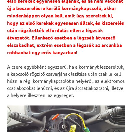
első kerekek egyenesen álljanak, és ha nem vadonat
új a beszerelésre kerülő kormánykapcsoló, akkor
mindenképpen olyan kell, amit úgy szereltek ki,
hogy az első kerekek egyenesen álltak, és kiszerelés
után rögzítették elfordulás ellen a légzsák
átvezetőt. Ellenkező esetben a légzsák átvezető
elszakadhat, extrém esetben a légzsák az arcunkba
robbanhat egy erős kanyarban!
A csere egyébként egyszerű, ha a kormányt leszereltük,
a kapcsoló rögzítő csavarjának lazítása után csak le kell
húzni a régi kormánykapcsolót a helyéről, az elektromos
csatlakozókat lehúzni, és az újra átcsatlakoztatni, illetve
a helyére illeszteni az egységet.