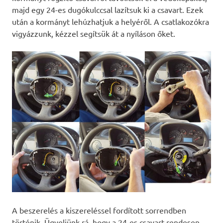
majd egy 24-es dugókulccsal lazítsuk ki a csavart. Ezek
után a kormányt lehúzhatjuk a helyéről. A csatlakozókra
vigyázzunk, kézzel segítsük át a nyíláson őket.
A beszerelés a kiszereléssel fordított sorrendben
történik. Ügyeljünk rá, hogy a 24-es csavart rendesen