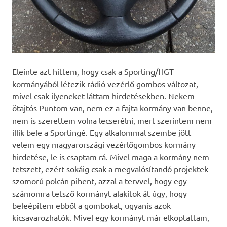
Eleinte azt hittem, hogy csak a Sporting/HGT
kormányából létezik rádió vezérlő gombos változat,
mivel csak ilyeneket láttam hirdetésekben. Nekem
ötajtós Puntom van, nem ez a fajta kormány van benne,
nem is szerettem volna lecserélni, mert szerintem nem
illik bele a Sportingé. Egy alkalommal szembe jött
velem egy magyarországi vezérlőgombos kormány
hirdetése, le is csaptam rá. Mivel maga a kormány nem
tetszett, ezért sokáig csak a megvalósítandó projektek
szomorú polcán pihent, azzal a tervvel, hogy egy
számomra tetsző kormányt alakítok át úgy, hogy
beleépítem ebből a gombokat, ugyanis azok
kicsavarozhatók. Mivel egy kormányt már elkoptattam,