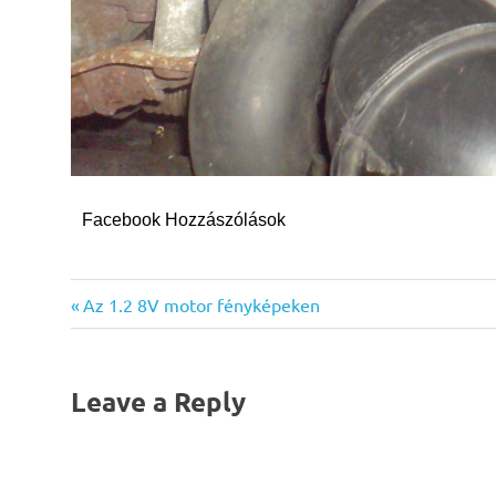
Facebook Hozzászólások
Previous
Bejegyzés
Az 1.2 8V motor fényképeken
Post:
navigáció
Leave a Reply