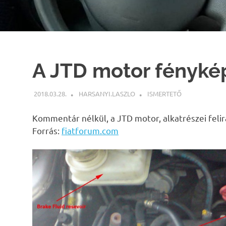
A JTD motor fényk
2018.03.28.
HARSANYI.LASZLO
ISMERTETŐ
Kommentár nélkül, a JTD motor, alkatrészei felir
Forrás:
fiatforum.com