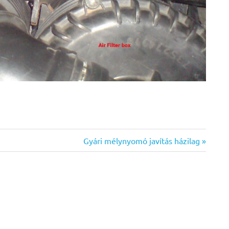
Next
Gyári mélynyomó javítás házilag
Post: