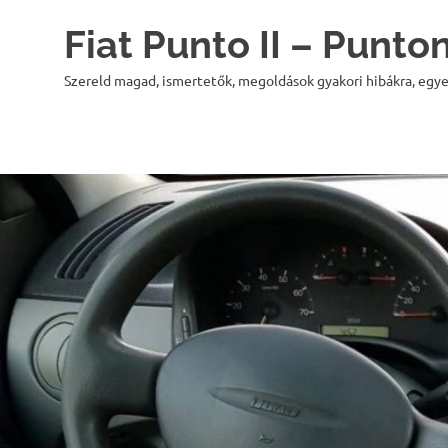
Skip
Fiat Punto II – Punt
to
content
Szereld magad, ismertetők, megoldások gyakori hibákra, egye