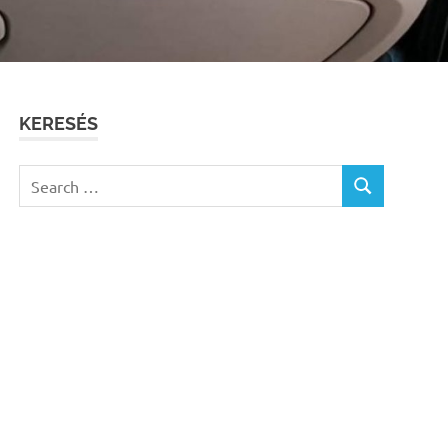
KERESÉS
Search
SEARCH
for: